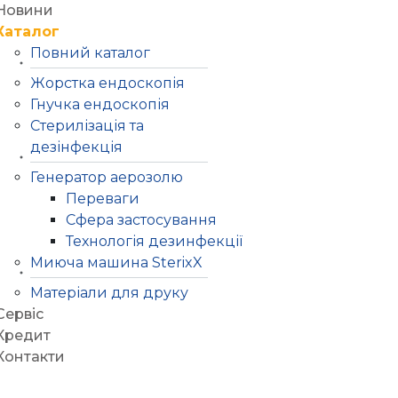
Новини
Каталог
Повний каталог
Жорстка ендоскопія
Гнучка ендоскопія
Стерилізація та
дезінфекція
Генератор аерозолю
Переваги
Сфера застосування
Технологія дезинфекції
Миюча машина SterixX
Матеріали для друку
Сервіс
Кредит
Контакти