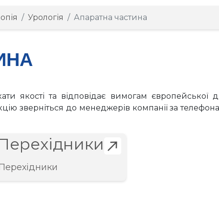
опія
Урологія
Апаратна частина
ИНА
кати якості та відповідає вимогам європейської 
цію зверніться до менеджерів компанії за телефо
[+]
Перехідники