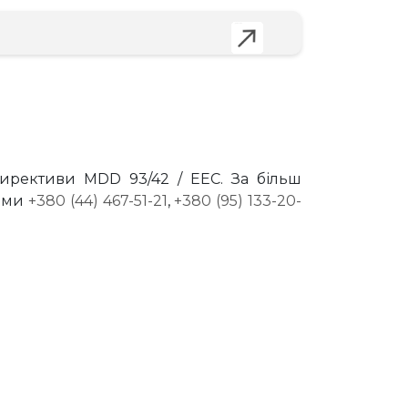
Детальніше
Детальніше
Детальніше
Детальніше
Детальніше
Детальніше
Детальніше
Детальніше
Детальніше
Детальніше
Детальніше
Детальніше
Детальніше
Детальніше
Детальніше
Детальніше
Детальніше
Детальніше
Детальніше
Детальніше
Детальніше
Детальніше
Детальніше
Детальніше
директиви MDD 93/42 / EEC. За більш
нами
+380 (44) 467-51-21
,
+380 (95) 133-20-