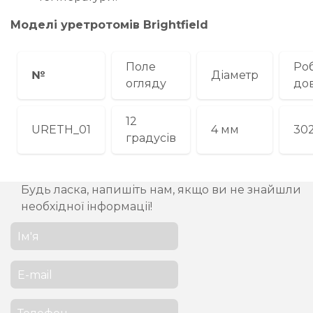
Моделі уретротомів Brightfield
Поле
Ро
№
Діаметр
огляду
до
12
URETH_01
4 мм
30
градусів
Будь ласка, напишіть нам, якщо ви не знайшли
необхідної інформації!