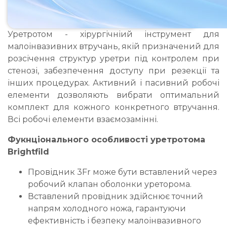
Уретротом - хірургічніий інструмент для
малоінвазивних втручань, якій призначений для
розсічення структур уретри під контролем при
стенозі, забезпечення доступу при резекції та
інших процедурах. Активний і пасивний робочі
елементи дозволяють вибрати оптимальний
комплект для кожного конкретного втручання.
Всі робочі елементи взаємозамінні.
Фукнціонального особливості уретротома
Brightfild
Провідник 3Fr може бути вставлений через
робочий клапан оболонки уреторома.
Вставлений провідник здійснює точний
напрям холодного ножа, гарантуючи
ефективність і безпеку малоінвазивного