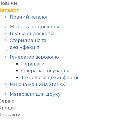
Новини
Каталог
Повний каталог
Жорстка ендоскопія
Гнучка ендоскопія
Стерилізація та
дезінфекція
Генератор аерозолю
Переваги
Сфера застосування
Технологія дезинфекції
Миюча машина SterixX
Матеріали для друку
Сервіс
Кредит
Контакти