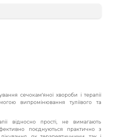
вання сечокам'яної хвороби і терапії
могою випромінювання туліївого та
пії відносно прості, не вимагають
ефективно поєднуються практично з
ікування, як терапевтичними, так і