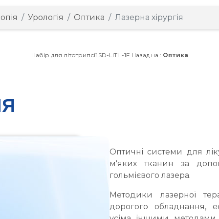
опія
Урологія
Оптика
Лазерна хірургія
Набір для літотрипсії SD-LITH-1F
Назад на :
Оптика
ІЯ
Оптичні системи для ліку
м'яких тканин за допо
гольмієвого лазера.
Методики лазерної тера
дорогого обладнання, 
усіма іншими методами л