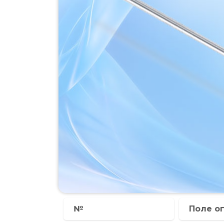
№
Поле о