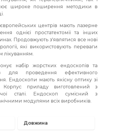
яснює широке поширення методики в
і.
європейських центрів мають лазерне
ння однієї простатектомії та інших
инах. Продовжують з'являтися все нові
урології, які використовують переваги
м лікуванням.
понує набір жорстких ендоскопів та
тів для проведення ефективного
ня. Ендоскопи мають якісну оптику зі
. Корпус приладу виготовлений з
іючої сталі. Ендоскоп сумісний з
ханічними модулями всіх виробників.
Довжина