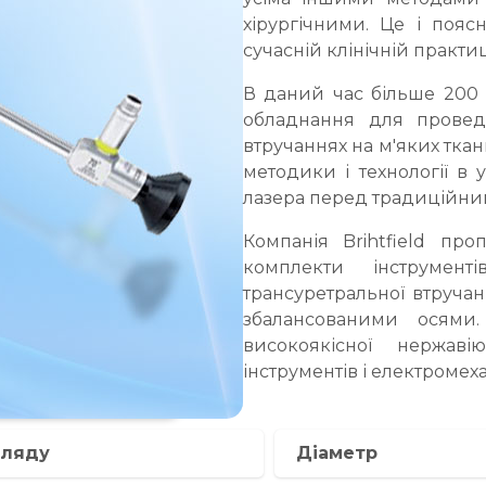
хірургічними. Це і по
сучасній клінічній практиц
В даний час більше 200 
обладнання для проведе
втручаннях на м'яких ткан
методики і технології в 
лазера перед традиційни
Компанія Brihtfield про
комплекти інструмен
трансуретральної втручан
збалансованими осями
високоякісної нержав
інструментів і електроме
гляду
Діаметр