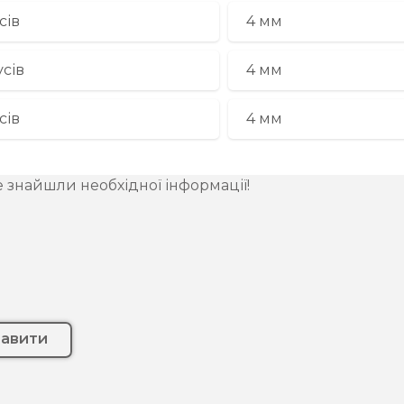
сів
4 мм
усів
4 мм
сів
4 мм
е знайшли необхідної інформації!
равити