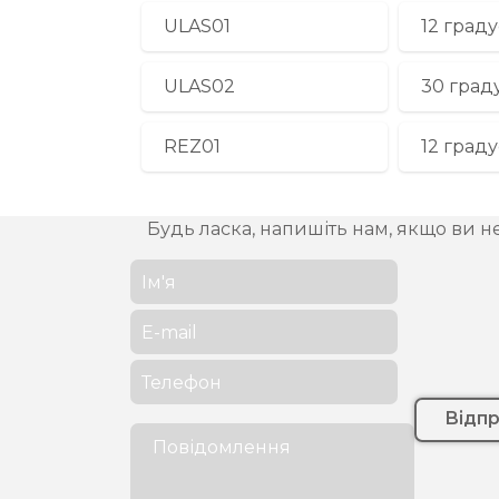
ULAS01
12 граду
ULAS02
30 град
REZ01
12 граду
Будь ласка, напишіть нам, якщо ви н
Відп