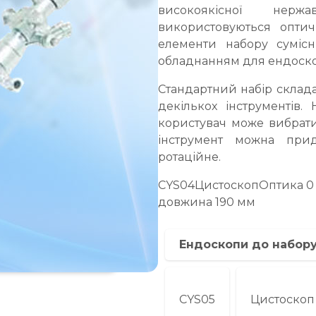
високоякісної нерж
використовуються оптич
елементи набору сумісні
обладнанням для ендоскоп
Стандартний набір складає
декількох інструментів.
користувач може вибрати
інструмент можна прид
ротаційне.
CYS04ЦистоскопОптика 0 г
довжина 190 мм
Ендоскопи до набору
CYS05
Цистоскоп