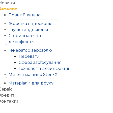
Новини
Каталог
Повний каталог
Жорстка ендоскопія
Гнучка ендоскопія
Стерилізація та
дезінфекція
Генератор аерозолю
Переваги
Сфера застосування
Технологія дезинфекції
Миюча машина SterixX
Матеріали для друку
Сервіс
Кредит
Контакти