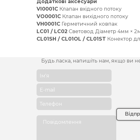
Додаткові аксесуари
VI0001C
Клапан вхідного потоку
VO0001C
Клапан вихідного потоку
VH0001C
Герметичний ковпак
LC01 / LC02
Световод Діаметр 4мм × 2м
CL01SH / CL01OL / CL01ST
Конектор для
Будь ласка, напишіть нам, якщо ви н
Відп