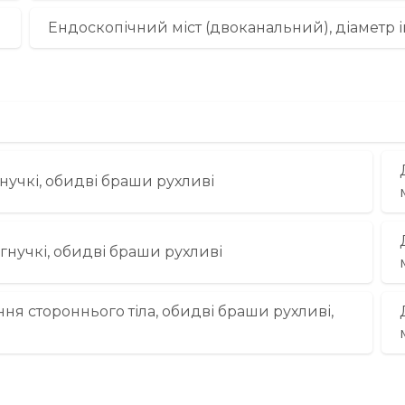
Ендоскопічний міст (двоканальний), діаметр 
гнучкі, обидві браши рухливі
гнучкі, обидві браши рухливі
я стороннього тіла, обидві браши рухливі,