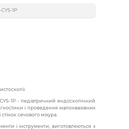
-CYS-1P
стоскопії.
-CYS-1P - педіатричний ендоскопічний
іагностики і проведення малонвазівних
 стінок сечового міхура.
менти і інструменти, виготовляються з