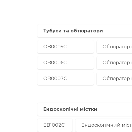
Тубуси та обтюратори
OB0005С
Обтюратор і
OB0006С
Обтюратор і
OB0007С
Обтюратор і
Ендоскопічні містки
EB1002С
Ендоскопічний міст