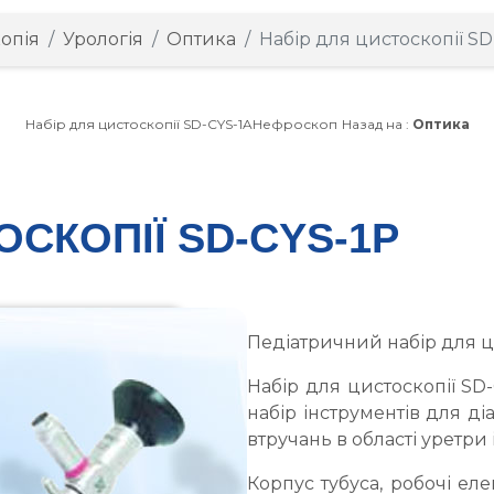
опія
Урологія
Оптика
Набір для цистоскопії SD
Набір для цистоскопії SD-CYS-1A
Нефроскоп
Назад на :
Оптика
ОСКОПІЇ SD-CYS-1P
Педіатричний набір для ци
Набір для цистоскопії SD
набір інструментів для д
втручань в області уретри і
Корпус тубуса, робочі еле