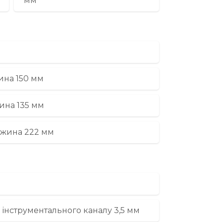
мм
ина 150 мм
жина 135 мм
овжина 222 мм
 інструментального каналу 3,5 мм