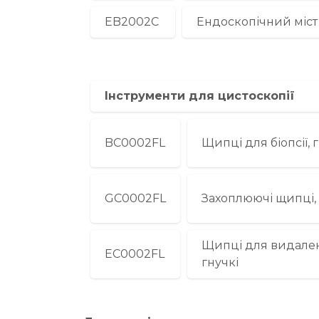
EB2002С
Ендоскопічний міст
Інструменти для цистоскопії
BС0002FL
Щипці для біопсії, 
GС0002FL
Захоплюючі щипці, 
Щипці для видаленн
EС0002FL
гнучкі