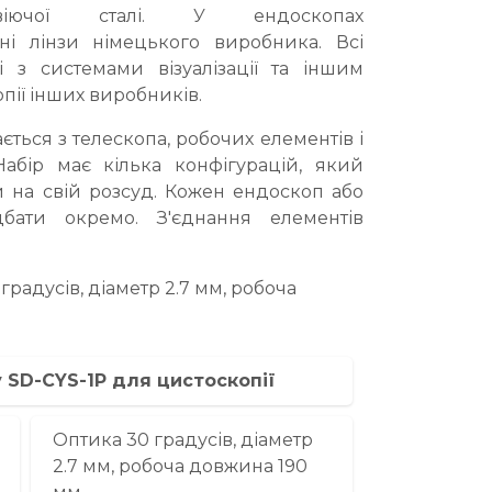
авіючої сталі. У ендоскопах
ні лінзи німецького виробника. Всі
 з системами візуалізації та іншим
ії інших виробників.
ться з телескопа, робочих елементів і
 Набір має кілька конфігурацій, який
 на свій розсуд. Кожен ендоскоп або
бати окремо. З'єднання елементів
радусів, діаметр 2.7 мм, робоча
 SD-CYS-1P для цистоскопії
Оптика 30 градусів, діаметр
2.7 мм, робоча довжина 190