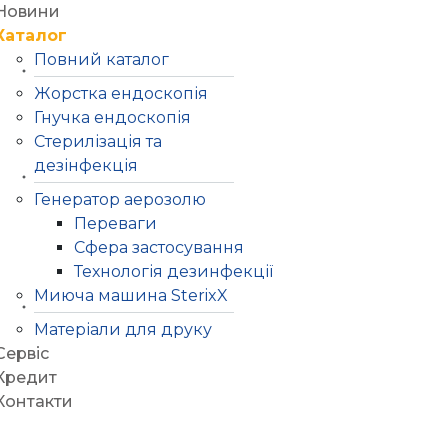
Новини
Каталог
Повний каталог
Жорстка ендоскопія
Гнучка ендоскопія
Стерилізація та
дезінфекція
Генератор аерозолю
Переваги
Сфера застосування
Технологія дезинфекції
Миюча машина SterixX
Матеріали для друку
Сервіс
Кредит
Контакти