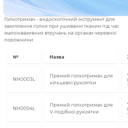
Голкотримач - ендоскопічний інструмент для
захоплення голки при ушиванні тканин під час
малоінвазивних втручань на органах черевної
порожнини.
№
Назва
Прямий голкотримач для
NH0003L
кільцевої рукоятки
Прямий голкотримач для
NH0004L
V-подібної рукоятки