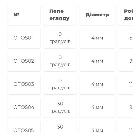
Поле
Ро
№
Діаметр
огляду
до
0
OTOS01
4 мм
5
градусів
0
OTOS02
4 мм
9
градусів
0
OTOS03
4 мм
1
градусів
30
OTOS04
4 мм
9
градусів
30
OTOS05
4 мм
1