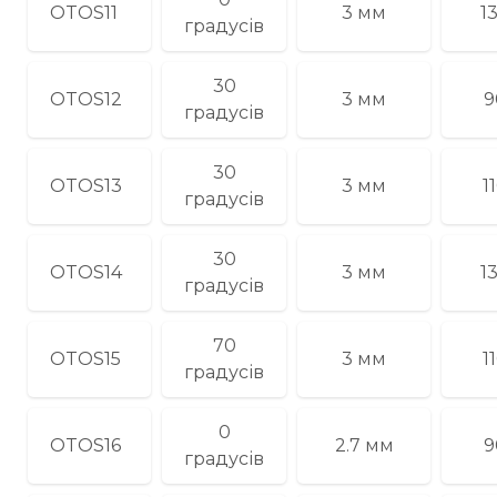
OTOS11
3 мм
1
градусів
30
OTOS12
3 мм
9
градусів
30
OTOS13
3 мм
1
градусів
30
OTOS14
3 мм
1
градусів
70
OTOS15
3 мм
1
градусів
0
OTOS16
2.7 мм
9
градусів