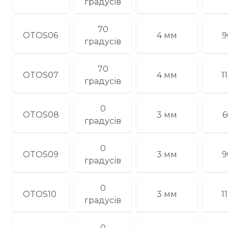
градусів
70
OTOS06
4 мм
9
градусів
70
OTOS07
4 мм
1
градусів
0
OTOS08
3 мм
6
градусів
0
OTOS09
3 мм
9
градусів
0
OTOS10
3 мм
1
градусів
0