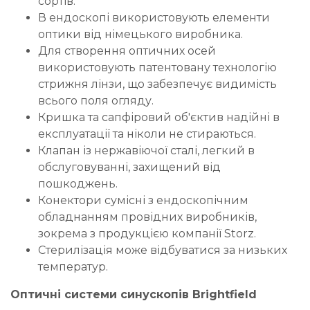
сортів.
В ендоскопі використовують елементи
оптики від німецького виробника.
Для створення оптичних осей
використовують патентовану технологію
стрижня лінзи, що забезпечує видимість
всього поля огляду.
Кришка та сапфіровий об'єктив надійні в
експлуатації та ніколи не стираються.
Клапан із нержавіючої сталі, легкий в
обслуговуванні, захищений від
пошкоджень.
Конектори сумісні з ендоскопічним
обладнанням провідних виробників,
зокрема з продукцією компанії Storz.
Стерилізація може відбуватися за низьких
температур.
Оптичні системи синускопів Brightfield