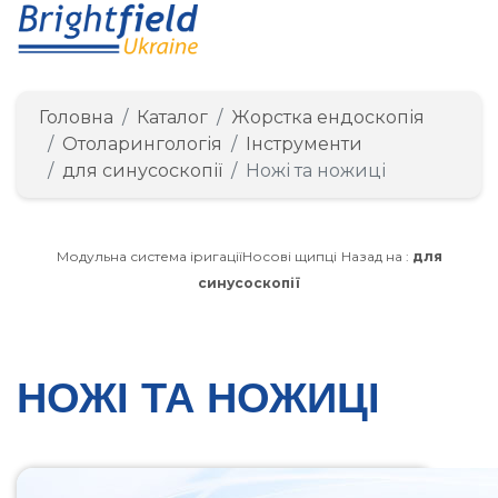
Головна
Каталог
Жорстка ендоскопія
Отоларингологія
Інструменти
для синусоскопії
Ножі та ножиці
Модульна система іригації
Носові щипці
Назад на :
для
синусоскопії
НОЖІ ТА НОЖИЦІ