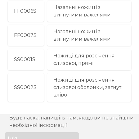
Назальні ножиці з
FF0006S
вигнутими важелями
Назальні ножиці з
FF0007S
вигнутими важелями
Ножиці для розсічення
SS0001S
слизової, прямі
Ножиці для розсічення
SS0002S
слизової оболонки, загнуті
вліво
Будь ласка, напишіть нам, якщо ви не знайшли
необхідної інформації!