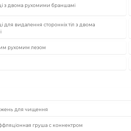
пці з двома рухомими браншамі
ці для видалення сторонніх тіл з двома
і
ним рухомим лезом
ижень для чищення
ффляціонная груша c коннектром