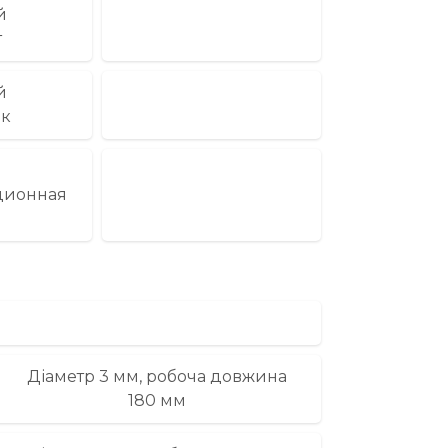
й
т
й
ок
ционная
Діаметр 3 мм, робоча довжина
180 мм