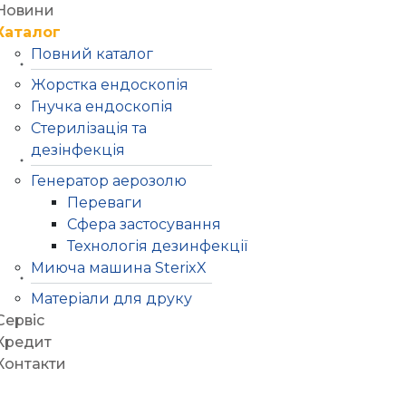
Новини
Каталог
Повний каталог
Жорстка ендоскопія
Гнучка ендоскопія
Стерилізація та
дезінфекція
Генератор аерозолю
Переваги
Сфера застосування
Технологія дезинфекції
Миюча машина SterixX
Матеріали для друку
Сервіс
Кредит
Контакти