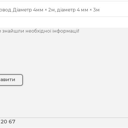
овод Діаметр 4мм × 2м, діаметр 4 мм × 3м
е знайшли необхідної інформації!
равити
 20 67