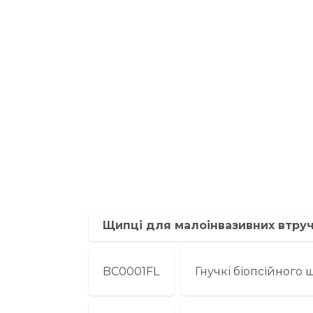
Щипці для малоінвазивних втру
BС0001FL
Гнучкі біопсійного