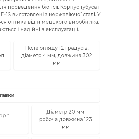
я проведення біопсії. Корпус тубуса і
-1S виготовлені з нержавіючої сталі. У
ся оптика від німецького виробника.
ються і надійні в експлуатації.
Поле огляду 12 градусів,
оп
діаметр 4 мм, довжина 302
мм
тавки
Діаметр 20 мм,
ор з
робоча довжина 123
мм