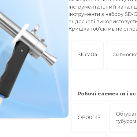
інструментальний канал дл
інструменти з набору SD-GE
ендоскопі використовуєть
Кришка і об'єктив не стира
SIGM04
Сигмоск
Робочі елементи і вс
Обтурат
OB0001S
тубусом