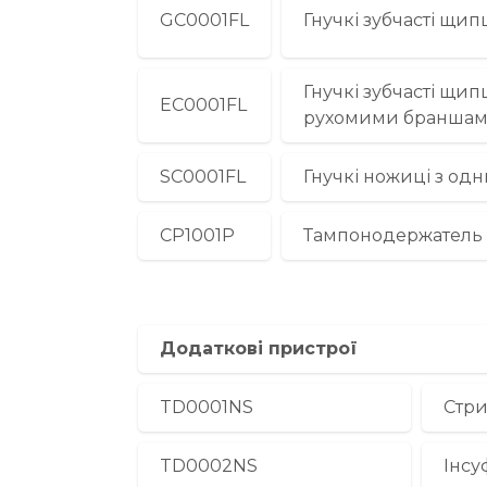
GС0001FL
Гнучкі зубчасті щи
Гнучкі зубчасті щип
EС0001FL
рухомими браншам
SС0001FL
Гнучкі ножиці з од
CP1001P
Тампонодержатель
Додаткові пристрої
TD0001NS
Стр
TD0002NS
Інсу