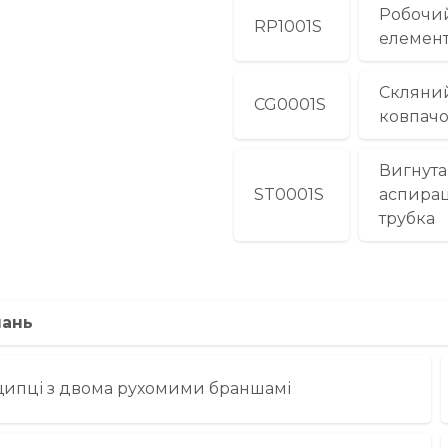
Робочи
RP1001S
елемен
Скляни
CG0001S
ковпач
Вигнута
ST0001S
аспира
трубка
чань
 щипці з двома рухомими браншамі