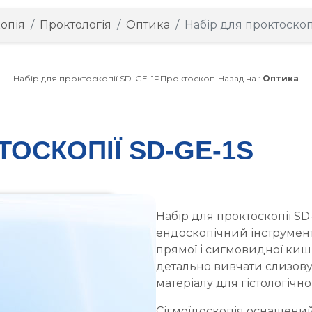
опія
Проктологія
Оптика
Набір для проктоскоп
Набір для проктоскопії SD-GE-1P
Проктоскоп
Назад на :
Оптика
ТОСКОПІЇ SD-GE-1S
Набір для проктоскопії SD-
ендоскопічний інструмен
прямої і сигмовидної кишк
детально вивчати слизову
матеріалу для гістологічн
Сігмоїдоскопія оснащений