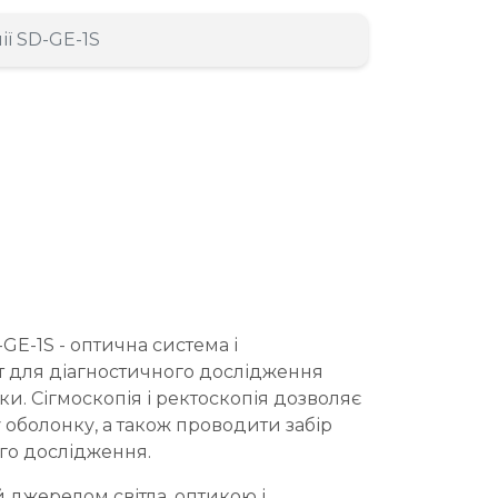
ії SD-GE-1S
GE-1S - оптична система і
т для діагностичного дослідження
и. Сігмоскопія і ректоскопія дозволяє
 оболонку, а також проводити забір
ого дослідження.
 джерелом світла, оптикою і