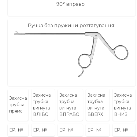
90° вправо:
Ручка без пружини розтягування:
Захисна
Захисна
Захисна
Захисна
Захисна
трубка
трубка
трубка
трубка
трубка
вигнута
вигнута
вигнута
вигнута
пряма
ВЛІВО
ВПРАВО
ВВЕРХ
ВНИЗ
ЕР.-№
ЕР.-№
ЕР.-№
ЕР.-№
ЕР.-№