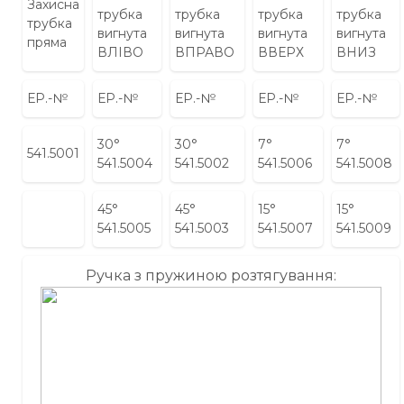
Захисна
трубка
трубка
трубка
трубка
трубка
вигнута
вигнута
вигнута
вигнута
пряма
ВЛІВО
ВПРАВО
ВВЕРХ
ВНИЗ
ЕР.-№
ЕР.-№
ЕР.-№
ЕР.-№
ЕР.-№
30°
30°
7°
7°
541.5001
541.5004
541.5002
541.5006
541.5008
45°
45°
15°
15°
541.5005
541.5003
541.5007
541.5009
Ручка з пружиною розтягування: