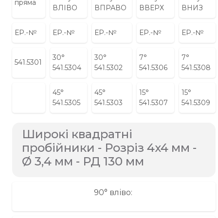
пряма
ВЛІВО
ВПРАВО
ВВЕРХ
ВНИЗ
ЕР.-№
ЕР.-№
ЕР.-№
ЕР.-№
ЕР.-№
30°
30°
7°
7°
541.5301
541.5304
541.5302
541.5306
541.5308
45°
45°
15°
15°
541.5305
541.5303
541.5307
541.5309
Широкі квадратні
пробійники - Розріз 4x4 мм -
Ø 3,4 мм - РД 130 мм
90° вліво: