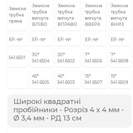
Захисна
Захисна
Захисна
Захисна
Захисна
трубка
трубка
трубка
трубка
трубка
вигнута
вигнута
вигнута
вигнута
пряма
ВЛІВО
ВПРАВО
ВВЕРХ
ВНИЗ
ЕР.-№
ЕР.-№
ЕР.-№
ЕР.-№
ЕР.-№
30°
30°
7°
7°
541.6501
541.6504
541.6502
541.6506
541.6508
45°
45°
15°
15°
541.6505
541.6503
541.6507
541.6509
Широкі квадратні
пробійники - Розріз 4 x 4 мм -
Ø 3,4 мм - РД 13 см