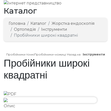
Каталог
Головна
Каталог
Жорстка ендоскопія
Ортопедія
Інструменти
Пробійники широкі квадратні
Пробійники тонкі
Пробійники-ножиці
Назад на :
Інструменти
Пробійники широкі
квадратні
Опис