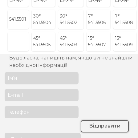
ЕР.-№
ЕР.-№
ЕР.-№
ЕР.-№
ЕР.-№
30°
30°
7°
7°
541.5501
541.5504
541.5502
541.5506
541.5508
45°
45°
15°
15°
541.5505
541.5503
541.5507
541.5509
Будь ласка, напишіть нам, якщо ви не знайшли
необхідної інформації!
Відправити