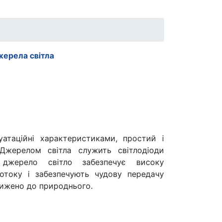
ерела світла
атаційні характеристиками, простий і
 Джерелом світла служить світлодіоди
 джерело світло забезпечує високу
потоку і забезпечують чудову передачу
ижено до природнього.