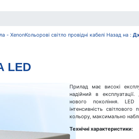
ла - Xenon
Кольорові світло провідні кабелі
Назад на :
Дж
А LED
Прилад має високі експлу
надійний в експлуатації.
нового покоління. LED
інтенсивність світлового 
кольору, максимально набл
Технічні характеристики: