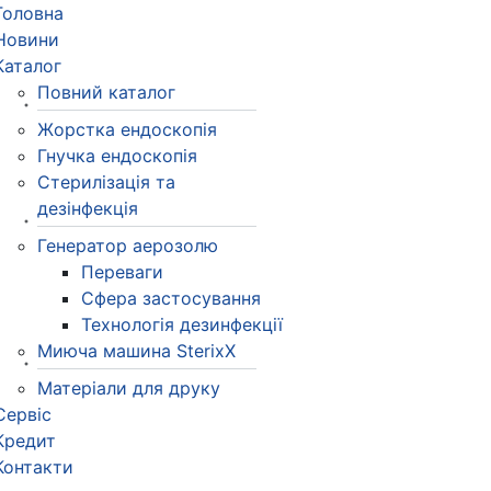
Головна
Новини
Каталог
Повний каталог
Жорстка ендоскопія
Гнучка ендоскопія
Стерилізація та
дезінфекція
Генератор аерозолю
Переваги
Сфера застосування
Технологія дезинфекції
Миюча машина SterixX
Матеріали для друку
Сервіс
Кредит
Контакти