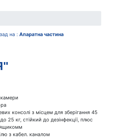
зад на :
Апаратна частина
Я"
 камери
ора
вих консолі з місцем для зберігання 45
до 25 кг, стійкий до дезінфекції, плюс
 ящикомм
ілю з кабел. каналом