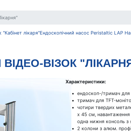
Лікарня"
 "Кабінет лікаря"
Ендоскопічний насос Peristaltic LAP
На
ВІДЕО-ВІЗОК "ЛІКАРН
Характеристики:
ендоскоп-/тримач для
тримач для TFT-моніт
чотири твердих метале
x 45 см, навантаження 
одна нижня консоль з
2 колони з алюм. проф