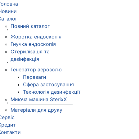
Головна
Новини
Каталог
Повний каталог
Жорстка ендоскопія
Гнучка ендоскопія
Стерилізація та
дезінфекція
Генератор аерозолю
Переваги
Сфера застосування
Технологія дезинфекції
Миюча машина SterixX
Матеріали для друку
Сервіс
Кредит
Контакти