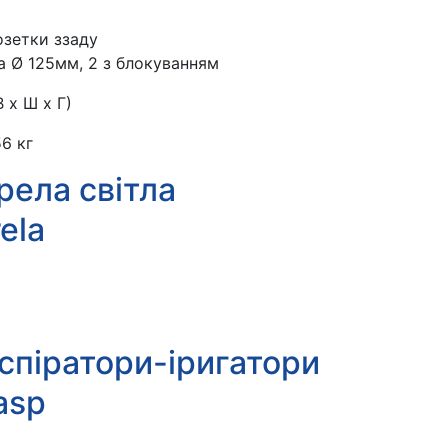
озетки ззаду
а Ø 125мм, 2 з блокуванням
 x Ш x Г)
6 кг
ела світла
спіратори-іригатори