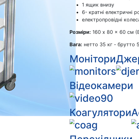
1 ящик внизу
6- кратні електричні р
електропровідні колес
Розміри:
160 x 80 x 60 см (В
Вага:
нетто 35 кг - брутто 5
Монітори
Джер
Відеокамери
Коагулятори
А