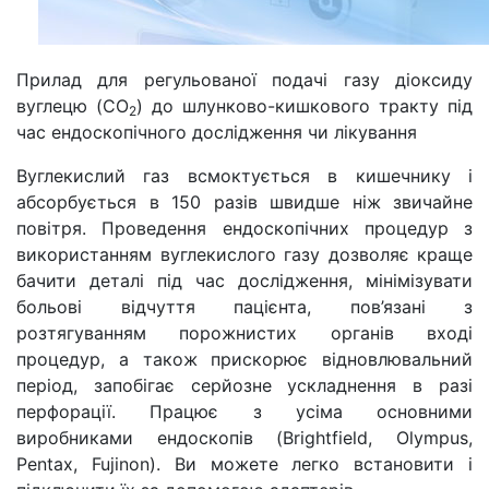
Прилад для регульованої подачі газу діоксиду
вуглецю (CO
) до шлунково-кишкового тракту під
2
час ендоскопічного дослідження чи лікування
Вуглекислий газ всмоктується в кишечнику і
абсорбується в 150 разів швидше ніж звичайне
повітря. Проведення ендоскопічних процедур з
використанням вуглекислого газу дозволяє краще
бачити деталі під час дослідження, мінімізувати
больові відчуття пацієнта, пов’язані з
розтягуванням порожнистих органів вході
процедур, а також прискорює відновлювальний
період, запобігає серйозне ускладнення в разі
перфорації. Працює з усіма основними
виробниками ендоскопів (Brightfield, Olympus,
Pentax, Fujinon). Ви можете легко встановити і