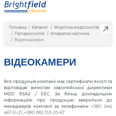
Головна
Каталог
Жорстка ендоскопія
Детальніше
Детальніше
Детальніше
Детальніше
Детальніше
Детальніше
Детальніше
Детальніше
Детальніше
Детальніше
Лапароскопія
Апаратна частина
Відеокамери
ВІДЕОКАМЕРИ
Вся продукція компанії має сертифікати якості та
відповідає вимогам європейської директиви
MDD 93/42 / EEC. За більш докладнішою
інформацією про продукцію зверніться до
менеджерів компанії за телефонами
+380 (44)
467-51-21
,
+380 (95) 133-20-67