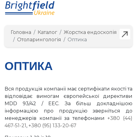
Головна
Каталог
Жорстка ендоскопія
Детальніше
Детальніше
Детальніше
Детальніше
Детальніше
Детальніше
Детальніше
Детальніше
Детальніше
Детальніше
Отоларингологія
Оптика
ОПТИКА
Вся продукція компанії має сертифікати якості та
відповідає вимогам європейської директиви
MDD 93/42 / EEC. За більш докладнішою
інформацією про продукцію зверніться до
менеджерів компанії за телефонами
+380 (44)
467-51-21
,
+380 (95) 133-20-67