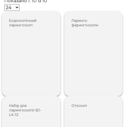
Показано 1. 10 із 10
Ендоскопічний
Ларинго-
ларингоскоп
фарингоскопи
Набір для
Отоскоп
ларингоскопії SD-
LA-12