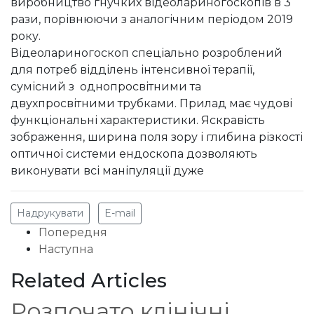
виробництво гнучких відеолариногоскопів в 3
рази, порівнюючи з аналогічним періодом 2019
року.
Відеолариногоскоп спеціально розроблений
для потреб відділень інтенсивної терапії,
сумісний з однопросвітними та
двухпросвітними трубками. Прилад має чудові
функціональні характеристики. Яскравість
зображення, ширина поля зору і глибина різкості
оптичної системи ендоскопа дозволяють
виконувати всі маніпуляції дуже
Надрукувати
E-mail
Попередня
Наступна
Related Articles
Розпочато клінічні