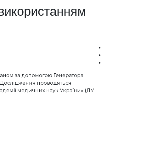
з використанням
маном за допомогою Генератора
в. Дослідження проводяться
академії медичних наук України» (ДУ