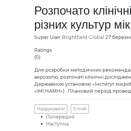
Розпочато клініч
різних культур мі
Super User
Brightfield Global
27 березн
Ratings
(0)
Для розробки методичних рекомендаці
аерозолю, розпочаті клінічні дослідж
Державною установою «Інститут мікробіо
«ІМІ НАМН») . Плановий період проведе
Надрукувати
E-mail
Попередня
Наступна