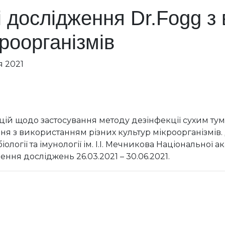
ні дослідження Dr.Fogg 
кроорганізмів
я 2021
й щодо застосування методу дезінфекції сухим ту
ення з використанням різних культур мікроорганізмі
логії та імунології ім. І.І. Мечникова Національної 
ння досліджень 26.03.2021 – 30.06.2021.