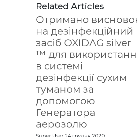
Related Articles
Отримано висново
на дезінфекційний
засіб OXIDAG silver
™ для використанн
в системі
дезінфекції сухим
туманом за
допомогою
Генератора
аерозолю
Super User
24 грудня 2020