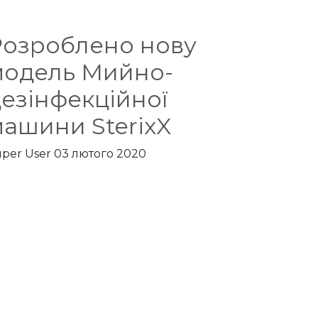
Розроблено нову
модель Мийно-
езінфекційної
ашини SterixX
per User
03 лютого 2020