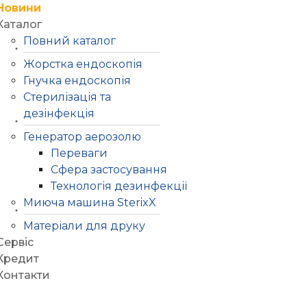
Новини
Каталог
Повний каталог
Жорстка ендоскопія
Гнучка ендоскопія
Стерилізація та
дезінфекція
Генератор аерозолю
Переваги
Сфера застосування
Технологія дезинфекції
Миюча машина SterixX
Матеріали для друку
Сервіс
Кредит
Контакти