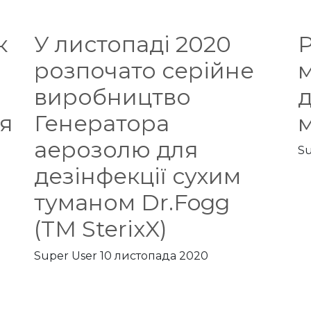
к
У листопаді 2020
розпочато серійне
виробництво
д
я
Генератора
м
аерозолю для
Su
дезінфекції сухим
туманом Dr.Fogg
(TM SterixX)
Super User
10 листопада 2020