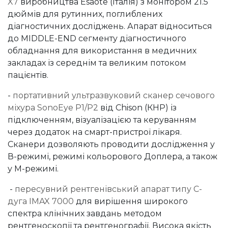
X7
виробництва Esaote (Італія) з монітором 21.5
дюймів для рутинних, поглиблених
діагностичних досліджень. Апарат відноситься
до MIDDLE-END сегменту діагностичного
обладнання для використання в медичних
закладах із середнім та великим потоком
пацієнтів.
-
портативний ультразвуковий сканер сечового
міхура SonoEye P1/P2
від Chison (КНР) із
підключенням, візуалізацією та керуванням
через додаток на смарт-пристрої лікаря.
Сканери дозволяють проводити дослідження у
В-режимі, режимі кольорового Доплера, а також
у М-режимі.
-
пересувний рентгенівський апарат типу С-
дуга IMAX 7000
для вирішення широкого
спектра клінічних завдань методом
рентгеноскопії та рентгенографії. Висока якість