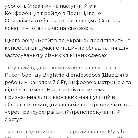
урологів України» на наступний рік.
Конференція пройде в Яремчі, Івано-
Франківська обл., на трьох локаціях. Основна
локація – готель «Карпатські зорі».
Цього року «Брайтфілд Україна» представить на
конференції сучасне медичне обладнання для
застосування у різних клінічних сферах:
-
гнучкий одноразовий уретеронефроскоп
Pusen
бренду Brightfield endoscopes (Швеція) з
робочим каналом 3.6 Fr, цифровою матрицею та
відеосистемою. Ендоскопічна система
призначена для лікарських маніпуляцій в
області сечовивідних шляхів та ниркових мисок
через трансуретральний/трансперкутанний
доступ.
-
ультразвуковий стаціонарний сканер MyLab